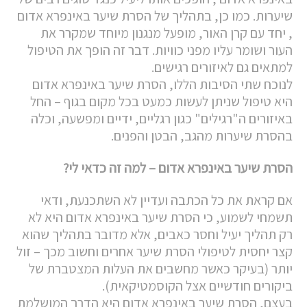
שיערות. כמו כן, בתהליך של הסרת שיער באינפרא אדום
, יחד עם קרן האור, מופעל מנגנון מיוחד שמקרר את
העור ושומר עליו מפני כוויות. דבר זה הופך את הטיפול
למתאים גם לאיזורים רגישים.
לנוכח שתי הסיבות הללו, הסרת שיער באינפרא אדום
היא טיפול שניתן לעשות כמעט בכל מקום בגוף – החל
באיזורים ה"רגילים" כגון רגליים, ידיים ומפשעה, וכלה
בהסרת שיערות מהגב, הבטן והפנים.
הסרת שיער באינפרא אדום – למה זה כדאי לי?
אם קראת את כל הכתבה ועדיין לא השתכנעת, ודאי
תשמחי לשמוע, כי הסרת שיער באינפרא אדום היא לא
רק תהליך יעיל וחסר כאבים, אלא מדובר בתהליך שהוא
קצר יחסית לטיפולי הסרת שיער אחרים וחשוב מכך – זול
יותר (בעיקר כאשר מחשבים את העלות המצטברת של
ביקורים חודשיים אצל הקוסמטיקאית).
בעצם, הסרת שיער באינפרא אדום היא הדרך המושלמת