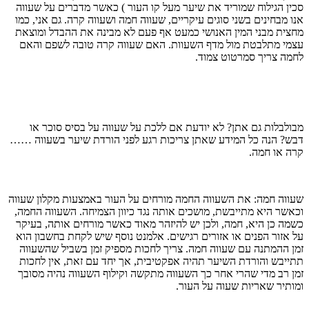
סכין הגילוח שמוריד את שיער מעל קו העור ) כאשר מדברים על שעווה
אנו מבחינים בשני סוגים עיקריים, שעווה חמה ושעווה קרה. גם אני, כמו
מחצית מבני המין האנושי כמעט אף פעם לא מבינה את ההבדל ומוצאת
עצמי מתלבטת מול מדף השעוות. האם שעווה קרה טובה לשפם והאם
לחמה צריך סמרטוט צמוד.
מבולבלות גם אתן? לא יודעת אם ללכת על שעווה על בסיס סוכר או
דבש? הנה כל המידע שאתן צריכות רגע לפני הורדת שיער בשעווה ……
קרה או חמה.
שעווה חמה: את השעווה החמה מורחים על העור באמצעות מקלון שעווה
וכאשר היא מתייבשת, מושכים אותה נגד כיוון הצמיחה. השעווה החמה,
כשמה כן היא, חמה, ולכן יש להיזהר מאוד כאשר מורחים אותה, בעיקר
על אזור הפנים או אזורים רגישים. אלמנט נוסף שיש לקחת בחשבון הוא
זמן ההמתנה עם שעווה חמה. צריך לחכות מספיק זמן בשביל שהשעווה
תתייבש והורדת השיער תהיה אפקטיבית, אך יחד עם זאת, אין לחכות
זמן רב מדי שהרי אחר כך השעווה מתקשה וקילוף השעווה נהיה מסובך
ומותיר שאריות שעוה על העור.