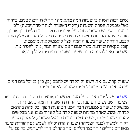
נשים רבות חשות כי שעווה חמה מתאימה יותר לאיזורים קטנים, בייחוד
בשל טכניקת הסרת השעווה (קילוף השעווה לאחר שהתייבשה) ולכן
נמנעות משימוש בשעווה חמה על איזורים גדולים כמו רגליים. כך או כך,
חובה להיזהר מכוויות כאשר מורחים שעווה חמה על העור ומומלץ מאוד
לבצע הורדת שיער בשעווה חמה אצל קוסמטיקאית מוסמכת,
קוסמטקאית שיודעת כיצד לעבוד עם שעווה חמה, מתי להסיר את
השעווה ואיך לבצע הורדת שיער בשעווה במינימום לכלוך וכאב.
שעווה קרה: גם את השעווה הקרה יש לחמם (כן, כן ) במיכל מים חמים
על הגז או בכלי המיועד לחימום שעווה. לאחר חימום
השעווה
יש למרוח אותה על העור ולמשוך באמצעות רטיית בד, כנגד כיוון
השיער. ישנן נשים הטוענות כי הורדת השעווה החמה כואבת יותר
ממשיכת שיער באמצעות הבד וישנן הטוענות הפוך. כל אחת בהתאם
לנוחות שלה. לאחר מריחת שעווה קרה על האיזור ממנו אנו מבקשים
להסיר שיער מיותר, יש להצמיד רטיית בד על השעווה, להמתין מספר
דקות ולמשוך (כנגד הצמיחה) שעווה קרה יכולה לשמש גם להורדת שיער
מאזורים גדולים יותר כמו רגליים, אך בהחלט ניתן להשתמש בה גם על