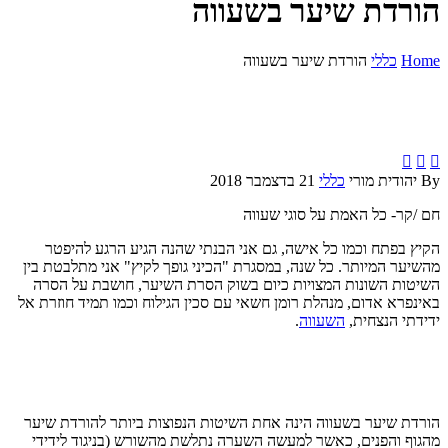
הורדת שיער בשעווה
Home
כללי
הורדת שיער בשעווה



By יהודית מורי
כללי
21 בדצמבר 2018
חם /קר- כל האמת על סוגי שעווה
הקיץ בפתח וכמו כל אישה, גם אני הבנתי שהנה הגיע הרגע להיפטר
מהשיער המיותר. כל שנה, במסגרת "הכיני גופך לקיץ" אני מתלבטת בין
השיטות השונות המצויות כיום בשוק הסרת השיער, חושבת על הסרה
באינפרא אדום, מנהלת רומן חשאי עם סכין הגילוח וכמו תמיד חוזרת אל
ידידתי הנצחית,
השעווה
.
הורדת שיער בשעווה הינה אחת השיטות הנפוצות ביותר להורדת שיער
מהגוף והפנים, כאשר למעשה השערה נתלשת מהשורש (בניגוד לידידי