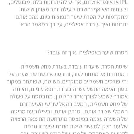
IPL או אינפרא אדום, אך יש לה יתרונות בלתי מבוטלים,
ולעיתים היא אף נחשבת ליעילה יותר מאותן שיטות
מתקדמות של הסרת שיער הנפוצות כיום. מהם אותם
יתרונות ואיך עובדת אפילציה, על כך במאמר הבא.
הסרת שיער באפילציה- איך זה עובד?
שיטת הסרת שיער זו עובדת בעזרת מחט חשמלית
המוחדרת אל מתחת לעור, והורסת את שורש השערה על
ידי פולסים חשמליים ממוקדים. השיטה, שפותחה במקור
בסוף המאה התשע עשרה בעזרת רופא עיניים, והייתה
אמורה לשמש לצורך אחר לחלוטין, מתבססת על פעולה
של מחט חשמלית, המעבירה אל שורשי השיער זרם
חשמלי שצורב אותם, ומנתק אותם, ובשילוב עם מריטה
של השערה עצמה בפינצטה מתרחשת התוצאה הרצויה
של עור חלק. למעשה שיטת הסרת שיער זו גורמת
לקטיעת האספקה של מזון ושל חמצן לשיערה, וכך